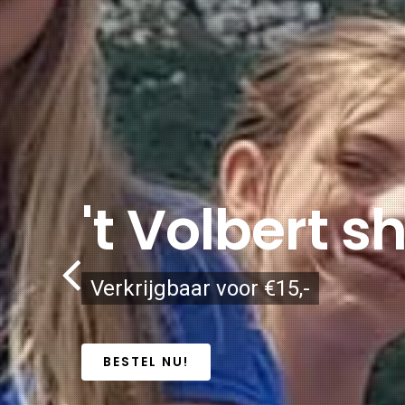
't Volbert sh
Verkrijgbaar voor €15,-
BESTEL NU!