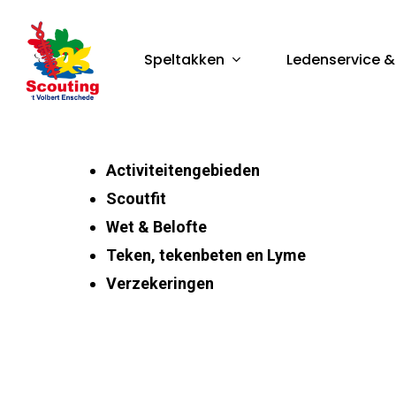
Skip
to
Speltakken
Ledenservice &
main
content
Druk op enter om te zoeken, of op ESC om te 
Activiteitengebieden
Scoutfit
Wet & Belofte
Teken, tekenbeten en Lyme
Verzekeringen