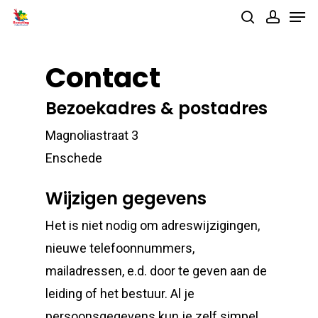
Men
Skip
search
accou
to
main
Contact
content
Bezoekadres & postadres
Magnoliastraat 3
Enschede
Wijzigen gegevens
Het is niet nodig om adreswijzigingen,
nieuwe telefoonnummers,
mailadressen, e.d. door te geven aan de
leiding of het bestuur. Al je
persoonsgegevens kun je zelf simpel