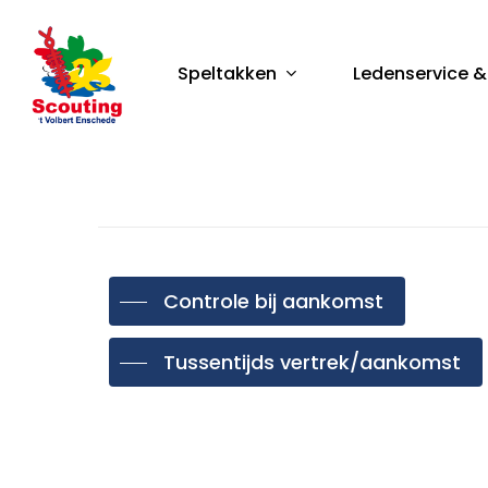
Skip
to
Speltakken
Ledenservice &
main
content
Druk op enter om te zoeken, of op ESC om te 
Controle bij aankomst
Tussentijds vertrek/aankomst