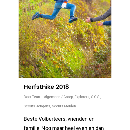
Herfsthike 2018
Door
Teun
Algemeen / Groep
,
Explorers
,
S.O.S.
,
Scouts Jongens
,
Scouts Meiden
Beste Volberteers, vrienden en
familie, Nog maar heel even en dan