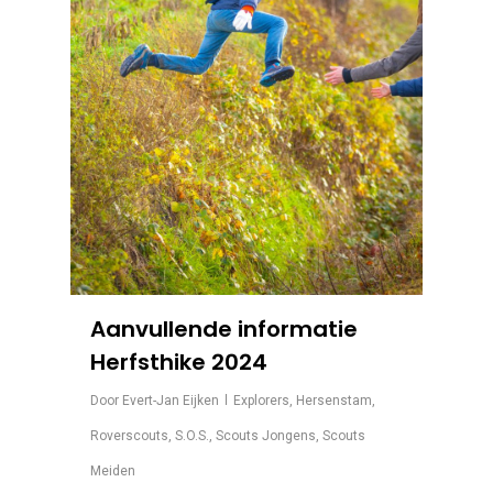
Aanvullende informatie
Herfsthike 2024
Door
Evert-Jan Eijken
Explorers
,
Hersenstam
,
Roverscouts
,
S.O.S.
,
Scouts Jongens
,
Scouts
Meiden