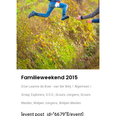
Familieweekend 2015
Door
Leanne de Boer - van der Weij
Algemeen /
Groep
,
Explorers
,
S.O.S.
,
Scouts Jongens
,
Scouts
Meiden
,
Welpen Jongens
,
Welpen Meiden
[event post_id=”6679″][/event]