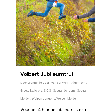
Volbert Jubileumtrui
Door
Leanne de Boer - van der Weij
Algemeen /
Groep
,
Explorers
,
S.O.S.
,
Scouts Jongens
,
Scouts
Meiden
,
Welpen Jongens
,
Welpen Meiden
Voor het 40-jarige jubileum is een