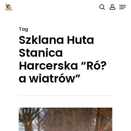
Men
Skip
search
accou
to
main
Tag
content
Szklana Huta
Stanica
Harcerska “Ró?
a wiatrów”