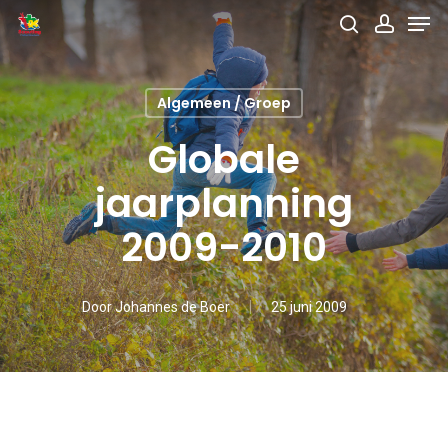
Men
Skip
search
accou
to
main
Algemeen / Groep
content
Globale
jaarplanning
2009-2010
Door
Johannes de Boer
25 juni 2009