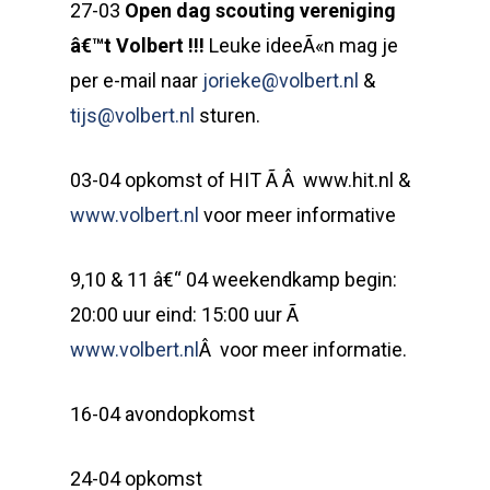
27-03
Open dag scouting vereniging
â€™t Volbert !!!
Leuke ideeÃ«n mag je
per e-mail naar
jorieke@volbert.nl
&
tijs@volbert.nl
sturen.
03-04 opkomst of HIT Ã Â www.hit.nl &
www.volbert.nl
voor meer informative
9,10 & 11 â€“ 04 weekendkamp begin:
20:00 uur eind: 15:00 uur Ã
www.volbert.nl
Â voor meer informatie.
16-04 avondopkomst
24-04 opkomst