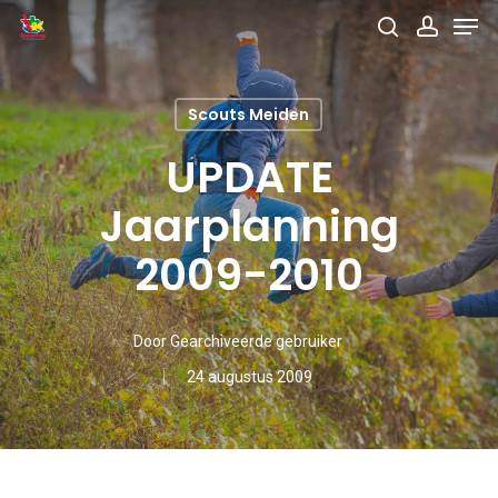
Men
Skip
search
accou
to
main
Scouts Meiden
content
UPDATE
Jaarplanning
2009-2010
Door
Gearchiveerde gebruiker
24 augustus 2009