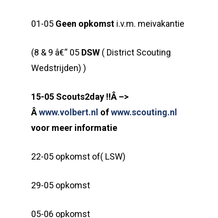
01-05
Geen opkomst
i.v.m. meivakantie
(8 & 9 â€“ 05
DSW
( District Scouting
Wedstrijden) )
15-05 Scouts2day !!Â –>
Â
www.volbert.nl
of
www.scouting.nl
voor meer informatie
22-05 opkomst of( LSW)
29-05 opkomst
05-06 opkomst