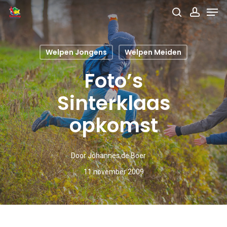
Men
Skip
search
accou
to
main
Welpen Jongens
Welpen Meiden
content
Foto’s
Sinterklaas
opkomst
Door
Johannes de Boer
11 november 2009