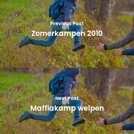
Previous Post
Zomerkampen 2010
Next Post
Maffiakamp welpen