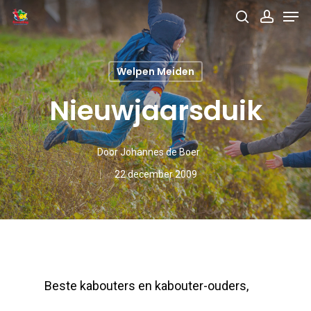
Men
Skip
search
accou
to
main
Welpen Meiden
content
Nieuwjaarsduik
Door
Johannes de Boer
22 december 2009
Beste kabouters en kabouter-ouders,