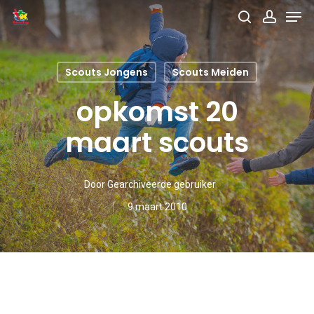
Men
Skip
search
accou
to
main
Scouts Jongens
Scouts Meiden
content
opkomst 20
maart scouts
Door
Gearchiveerde gebruiker
9 maart 2010