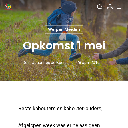
Men
Skip
search
accou
to
main
Welpen Meiden
content
Opkomst 1 mei
Door
Johannes de Boer
28 april 2010
Beste kabouters en kabouter-ouders,
Afgelopen week was er helaas geen