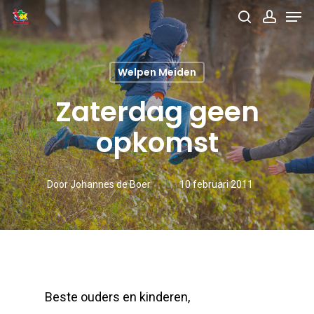
Men
Skip
search
accou
to
main
Welpen Meiden
content
Zaterdag geen
opkomst
Door
Johannes de Boer
10 februari 2011
Beste ouders en kinderen,