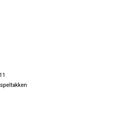
011
 speltakken