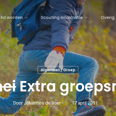
 lid worden
Scouting Informatie
Overig
sluiten
Algemeen / Groep
mei
Extra groeps
Door
Johannes de Boer
17 april 2011