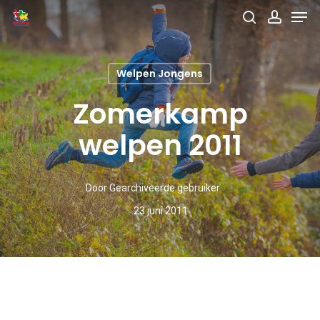
Men
Skip
search
accou
to
main
Welpen Jongens
content
Zomerkamp
welpen 2011
Door
Gearchiveerde gebruiker
23 juni 2011