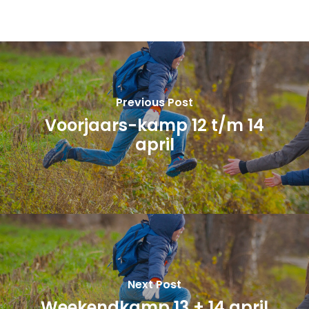
Previous Post
Voorjaars-kamp 12 t/m 14
april
Next Post
Weekendkamp 13 + 14 april