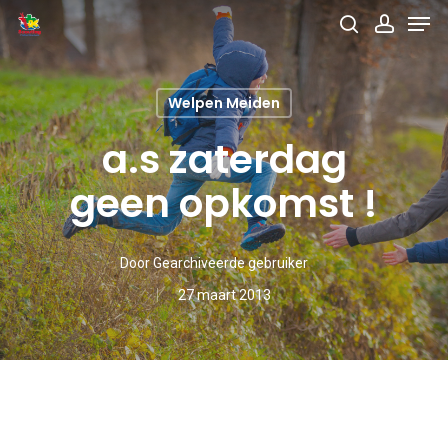
Men
Skip
search
accou
to
main
Welpen Meiden
content
a.s zaterdag
geen opkomst !
Door
Gearchiveerde gebruiker
27 maart 2013