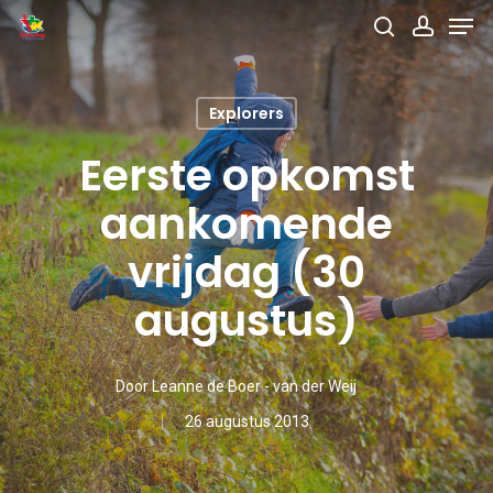
Men
Skip
search
accou
to
main
Explorers
content
Eerste opkomst
aankomende
vrijdag (30
augustus)
Door
Leanne de Boer - van der Weij
26 augustus 2013