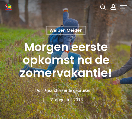
Men
Skip
search
accou
to
main
Welpen Meiden
content
Morgen eerste
opkomst na de
zomervakantie!
Door
Gearchiveerde gebruiker
31 augustus 2013