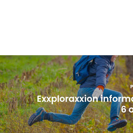
P
Exxploraxxion informa
6 