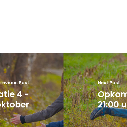
revious Post
Next Post
tie 4 -
Opkom
oktober
21:00 