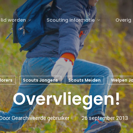
 lid worden
Scouting Informatie
Overig
sluiten
lorers
Scouts Jongens
Scouts Meiden
Welpen J
Overvliegen!
Door
Gearchiveerde gebruiker
26 september 2013