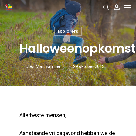
Men
Skip
search
accou
to
main
Explorers
content
Halloweenopkomst
Door
Mart van Lier
29 oktober 2013
Allerbeste mensen,
Aanstaande vrijdagavond hebben we de