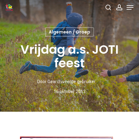
Men
Skip
search
accou
to
main
Algemeen / Groep
content
Vrijdag a.s. JOTI
feest
Door
Gearchiveerde gebruiker
16 oktober 2013