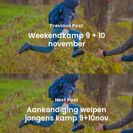
Previous Post
Weekendkamp 9 + 10
november
Next Post
Aankondiging welpen
jongens kamp 9+10nov