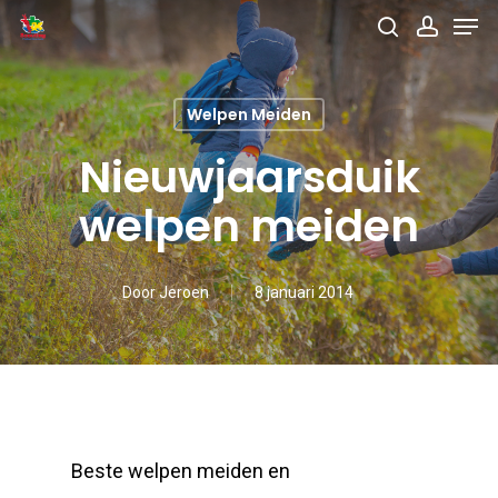
Men
Skip
search
accou
to
main
Welpen Meiden
content
Nieuwjaarsduik
welpen meiden
Door
Jeroen
8 januari 2014
Beste welpen meiden en