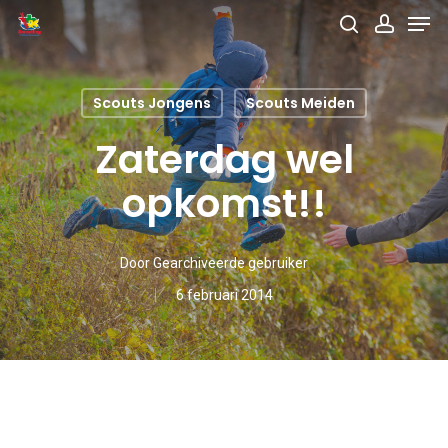
Men
Skip
search
accou
to
main
Scouts Jongens
Scouts Meiden
content
Zaterdag wel
opkomst!!
Door
Gearchiveerde gebruiker
6 februari 2014