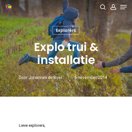
Men
Skip
search
accou
to
main
Explorers
content
Explo trui &
installatie
Door
Johannes de Boer
6 november 2014
Lieve explorers,