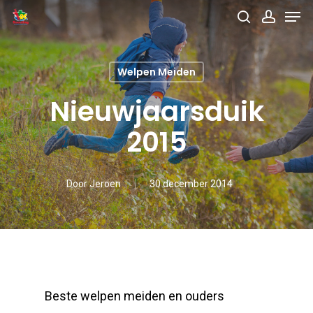
Men
Skip
search
accou
to
main
Welpen Meiden
content
Nieuwjaarsduik
2015
Door
Jeroen
30 december 2014
Beste welpen meiden en ouders