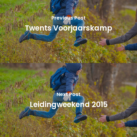
Previous Post
Twents Voorjaarskamp
Next Post
Leidingweekend 2015