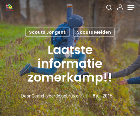
Men
Skip
search
accou
to
main
Scouts Jongens
Scouts Meiden
content
Laatste
informatie
zomerkamp!!
Door
Gearchiveerde gebruiker
8 juli 2015