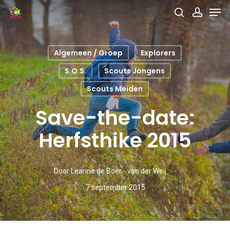
Men
Skip
search
accou
to
main
Algemeen / Groep
Explorers
content
S.O.S.
Scouts Jongens
Scouts Meiden
Save-the-date:
Herfsthike 2015
Door
Leanne de Boer - van der Weij
7 september 2015