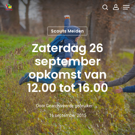
Men
Skip
search
accou
to
main
Scouts Meiden
content
Zaterdag 26
september
opkomst van
12.00 tot 16.00
Door
Gearchiveerde gebruiker
16 september 2015