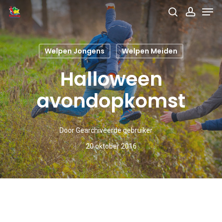
Men
Skip
search
accou
to
main
Welpen Jongens
Welpen Meiden
content
Halloween
avondopkomst
Door
Gearchiveerde gebruiker
20 oktober 2016