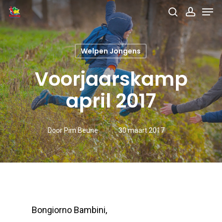
Men
Skip
search
accou
to
main
Welpen Jongens
content
Voorjaarskamp
april 2017
Door
Pim Beune
30 maart 2017
Bongiorno Bambini,