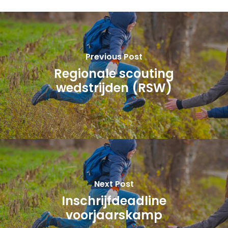
Previous Post
Regionale scouting
wedstrijden (RSW)
Next Post
Inschrijfdeadline
voorjaarskamp