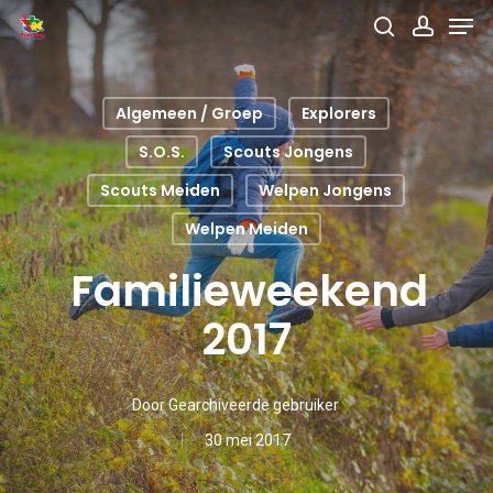
Men
Skip
search
accou
to
main
Algemeen / Groep
Explorers
content
S.O.S.
Scouts Jongens
Scouts Meiden
Welpen Jongens
Welpen Meiden
Familieweekend
2017
Door
Gearchiveerde gebruiker
30 mei 2017