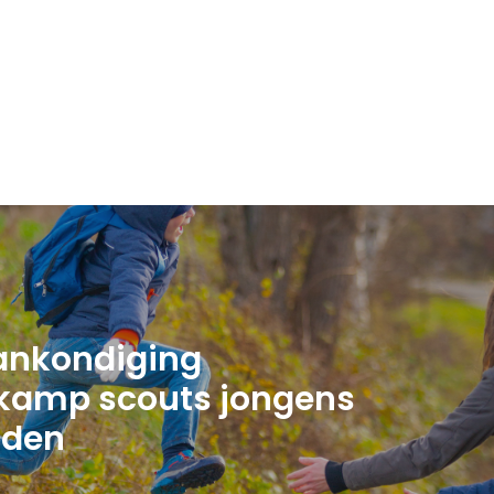
ankondiging
kamp scouts jongens
iden