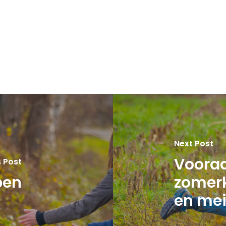
Next Post
Voora
 Post
pen
zomer
en me