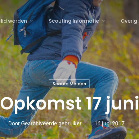
 lid worden
Scouting Informatie
Overig
sluiten
Scouts Meiden
Opkomst 17 jun
Door
Gearchiveerde gebruiker
16 juni 2017