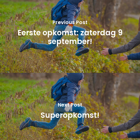
Previous Post
Eerste opkomst: zaterdag 9
september!
Next Post
Superopkomst!