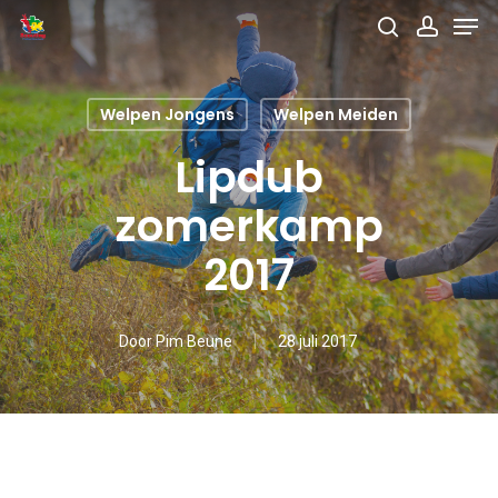
Men
Skip
search
accou
to
main
Welpen Jongens
Welpen Meiden
content
Lipdub
zomerkamp
2017
Door
Pim Beune
28 juli 2017