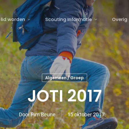
 lid worden
Scouting Informatie
Overig
sluiten
Algemeen / Groep
JOTI 2017
Door
Pim Beune
15 oktober 2017