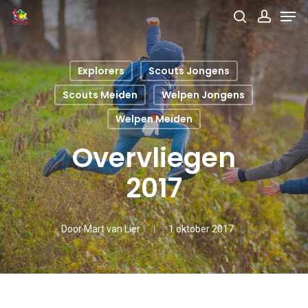
Men
Skip
search
accou
to
main
Explorers
Scouts Jongens
content
Scouts Meiden
Welpen Jongens
Welpen Meiden
Overvliegen
2017
Door
Mart van Lier
1 oktober 2017