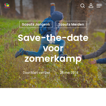
Men
Skip
search
accou
to
main
Scouts Jongens
Scouts Meiden
content
Save-the-date
voor
zomerkamp
Door
Mart van Lier
28 mei 2018