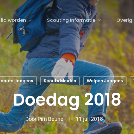
 lid worden
Scouting Informatie
Overig
sluiten
Scouts Jongens
Scouts Meiden
Welpen Jongens
Doedag 2018
Door
Pim Beune
11 juli 2018