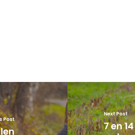
Next Post
s Post
7 en 1
len