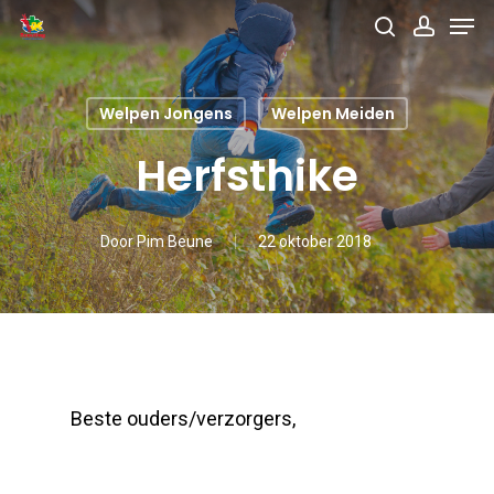
Men
Skip
search
accou
to
main
Welpen Jongens
Welpen Meiden
content
Herfsthike
Door
Pim Beune
22 oktober 2018
Beste ouders/verzorgers,