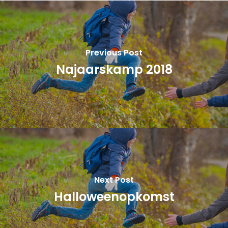
Previous Post
Najaarskamp 2018
Next Post
Halloweenopkomst