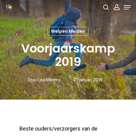
Men
Skip
search
accou
to
main
Welpen Meiden
content
Voorjaarskamp
2019
Door
Lisa Meems
31 januari 2019
Beste ouders/verzorgers van de