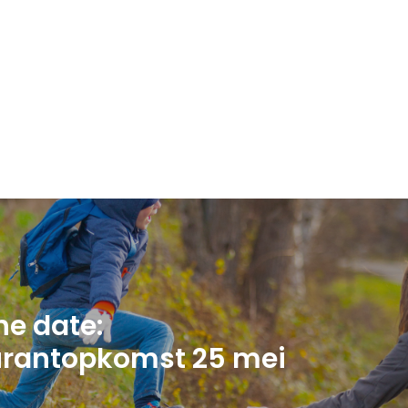
he date:
urantopkomst 25 mei