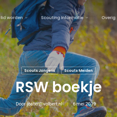
 lid worden
Scouting Informatie
Overig
sluiten
Scouts Jongens
Scouts Meiden
RSW boekje
Door
joster@volbert.nl
6 mei 2019