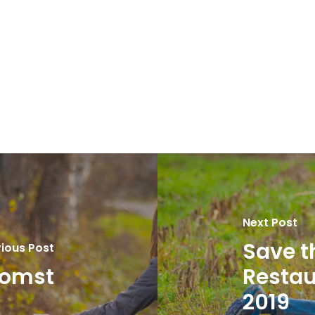
Next Post
Save t
ious Post
komst
Resta
2019