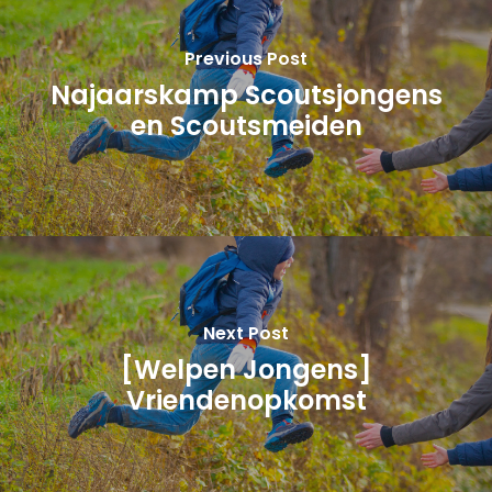
Previous Post
Najaarskamp Scoutsjongens
en Scoutsmeiden
Next Post
[Welpen Jongens]
Vriendenopkomst