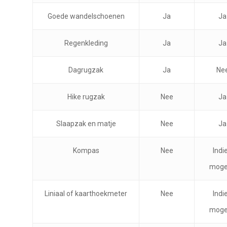
Goede wandelschoenen
Ja
Ja
Regenkleding
Ja
Ja
Dagrugzak
Ja
Ne
Hike rugzak
Nee
Ja
Slaapzak en matje
Nee
Ja
Kompas
Nee
Indi
mogel
Liniaal of kaarthoekmeter
Nee
Indi
mogel