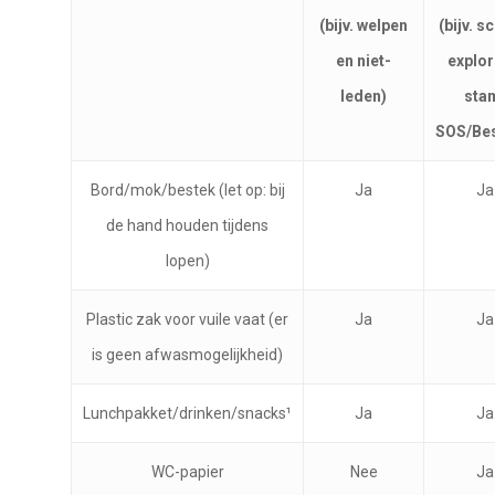
(bijv. welpen
(bijv. s
en niet-
explor
leden)
sta
SOS/Bes
Bord/mok/bestek (let op: bij
Ja
Ja
de hand houden tijdens
lopen)
Plastic zak voor vuile vaat (er
Ja
Ja
is geen afwasmogelijkheid)
Lunchpakket/drinken/snacks¹
Ja
Ja
WC-papier
Nee
Ja