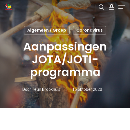
Men
Skip
search
accou
to
main
Algemeen / Groep
Coronavirus
content
Aanpassingen
JOTA/JOTI-
programma
Door
Teun Brookhuis
15 oktober 2020