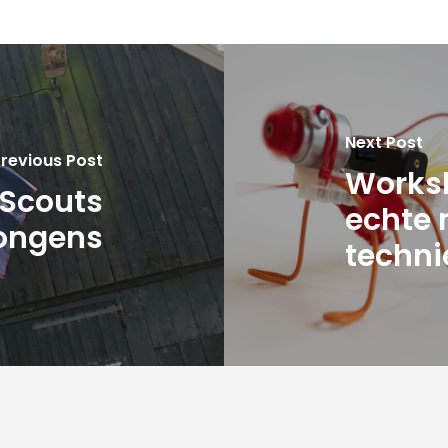
Next Post
revious Post
Worksh
Scouts
echte 
ongens
techni