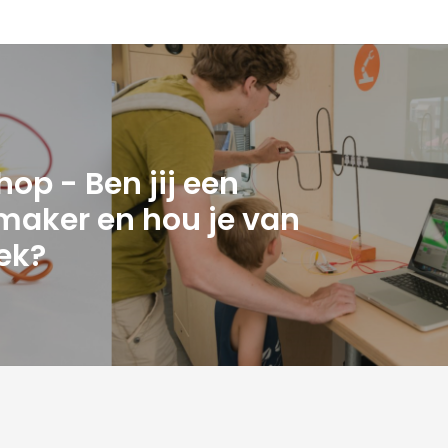
op - Ben jij een
maker en hou je van
ek?