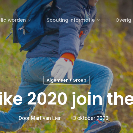
 lid worden
Scouting Informatie
Overig
sluiten
Algemeen / Groep
ike 2020 join th
Door
Mart van Lier
3 oktober 2020