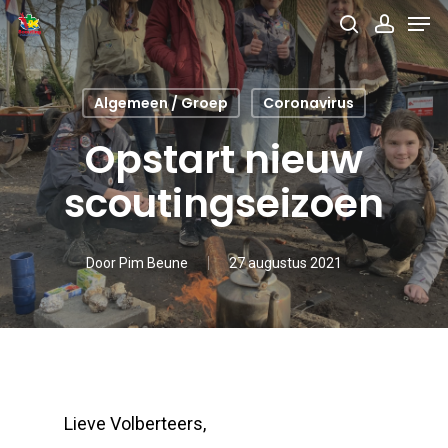
Men
Skip
search
accou
to
main
Algemeen / Groep
Coronavirus
content
Opstart nieuw
scoutingseizoen
Door
Pim Beune
27 augustus 2021
Lieve Volberteers,