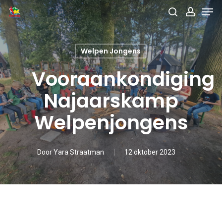
Men
Skip
search
accou
to
main
Welpen Jongens
content
Vooraankondiging
Najaarskamp
Welpenjongens
Door
Yara Straatman
12 oktober 2023